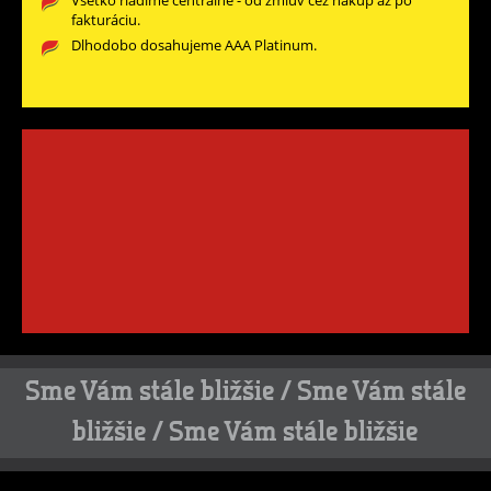
Všetko riadime centrálne - od zmlúv cez nákup až po
fakturáciu.
Dlhodobo dosahujeme AAA Platinum.
Sme Vám stále bližšie / Sme Vám stále
bližšie / Sme Vám stále bližšie