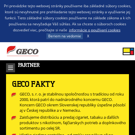
Pri prevádzke tejto webovej stránky používame iba základné súbory cookies,
ktoré sú nevyhnutné pre prehliadanie tejto webovej stránky a využívanie jej
funkcii. Tieto základné súbory cookies používame na základe zákona a k ich
používaniu sa nevyžaduje Váš súhlas. Ak sa chcete o súboroch cookies
dozvedieť viac, prečítajte si naše
informácie o používaní cookies
Beriem na vedomie
X
PARTNER
GECO FAKTY
GECO, s. r. o. je stabilnou spoločnosťou s tradíciou od roku
2000, ktorá patrí do nadnárodného koncernu GECO.
Koncern GECO okrem Slovenskej republiky úspešne pôsobí
aj v Českej republike a v Nemecku.
Zaisťujeme distribúciu a predaj cigariet, tabaku a ďalších
produktov s nikotínom, fajčiarskych potrieb a doplnkového
sortimentu po celej SR.