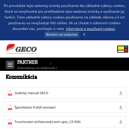
Pri prevádzke tejto webovej stránky používame iba základné súbory cookies,
ktoré sú nevyhnutné pre prehliadanie tejto webovej stránky a využívanie jej
funkcii. Tieto základné súbory cookies používame na základe zákona a k ich
používaniu sa nevyžaduje Váš súhlas. Ak sa chcete o súboroch cookies
dozvedieť viac, prečítajte si naše
informácie o používaní cookies
Beriem na vedomie
X
PARTNER
/
Dokumenty na stiahnutie
/
Komunikácia
Komunikácia
Grafický manuál GECO
Špecifikácie FLASH animácií
Touchscreen-(infokoutek)-tech-spec_CZ-ENG