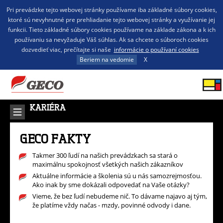
Pri prevádzke tejto webovej stránky používame iba základné súbory cookies,
ktoré sú nevyhnutné pre prehliadanie tejto webovej stránky a využívanie jej
funkcii. Tieto základné súbory cookies používame na základe zákona a k ich
používaniu sa nevyžaduje Váš súhlas. Ak sa chcete o súboroch cookies
dozvedieť viac, prečítajte si naše
informácie o používaní cookies
Beriem na vedomie
X
KARIÉRA
GECO FAKTY
Takmer 300 ľudí na našich prevádzkach sa stará o
maximálnu spokojnosť všetkých našich zákazníkov
Aktuálne informácie a školenia sú u nás samozrejmosťou.
Ako inak by sme dokázali odpovedať na Vaše otázky?
Vieme, že bez ľudí nebudeme nič. To dávame najavo aj tým,
že platíme vždy načas - mzdy, povinné odvody i dane.