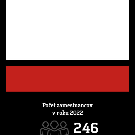
Počet zamestnancov
v roku 2022
2
4
6