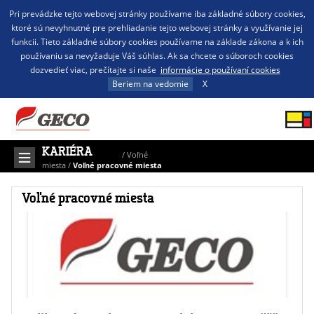
Pri prevádzke tejto webovej stránky používame iba základné súbory cookies,
ktoré sú nevyhnutné pre prehliadanie tejto webovej stránky a využívanie jej
funkcii. Tieto základné súbory cookies používame na základe zákona a k ich
používaniu sa nevyžaduje Váš súhlas. Ak sa chcete o súboroch cookies
dozvedieť viac, prečítajte si naše
informácie o používaní cookies
Beriem na vedomie
X
KARIÉRA
/
Voľné
miesta
/
Voľné pracovné miesta
Voľné pracovné miesta