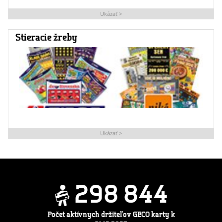
Ukázať >
Stieracie žreby
Ukázať >
2
9
8
8
4
4
Počet aktívnych držiteľov GECO karty k