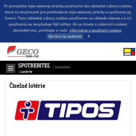
Pri prevádzke tejto webovej stránky používame iba základné súbory cookies,
ktoré sú nevyhnutné pre prehliadanie tejto webovej stránky a využívanie jej
funkcii. Tieto základné súbory cookies používame na základe zákona a k ich
používaniu sa nevyžaduje Váš súhlas. Ak sa chcete o súboroch cookies
dozvedieť viac, prečítajte si naše
informácie o používaní cookies
Beriem na vedomie
X
SPOTREBITEĽ
/
Sortiment
/
Lotérie
Číselné lotérie