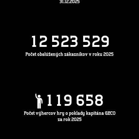
31.12.2025
1
2
5
2
3
5
2
9
Počet obslúžených zákazníkov v roku 2025
1
1
9
6
5
8
Počet výhercov hry o poklady kapitána GECO
za rok 2025