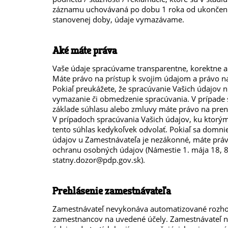
záznamu uchovávaná po dobu 1 roka od ukončenia 
stanovenej doby, údaje vymazávame.
Aké máte práva
Vaše údaje spracúvame transparentne, korektne a
Máte právo na prístup k svojim údajom a právo na
Pokiaľ preukážete, že spracúvanie Vašich údajov 
vymazanie či obmedzenie spracúvania. V prípade
základe súhlasu alebo zmluvy máte právo na pre
V prípadoch spracúvania Vašich údajov, ku ktorým 
tento súhlas kedykoľvek odvolať. Pokiaľ sa domni
údajov u Zamestnávateľa je nezákonné, máte práv
ochranu osobných údajov (Námestie 1. mája 18, 8
statny.dozor@pdp.gov.sk).
Prehlásenie zamestnávateľa
Zamestnávateľ nevykonáva automatizované rozhod
zamestnancov na uvedené účely. Zamestnávateľ 