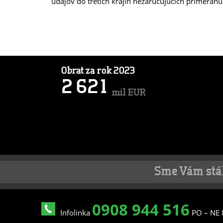
údajov do tretích krajín nezaručujúcich primeran
Obrat za rok 2023
2
6
2
1
mil EUR
Sme Vám stále
0908 944 516
Infolinka
PO – NE 