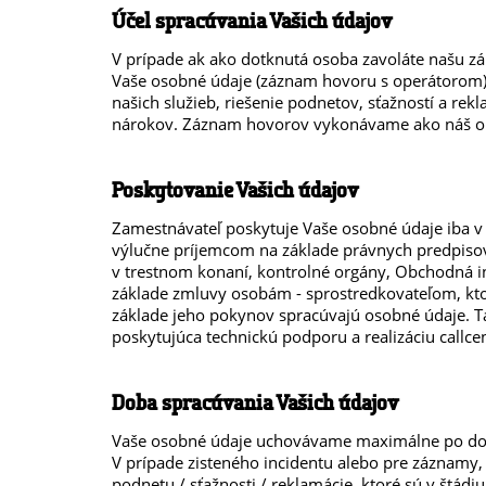
Účel spracúvania Vašich údajov
V prípade ak ako dotknutá osoba zavoláte našu z
Vaše osobné údaje (záznam hovoru s operátorom)
našich služieb, riešenie podnetov, sťažností a re
nárokov. Záznam hovorov vykonávame ako náš o
Poskytovanie Vašich údajov
Zamestnávateľ poskytuje Vaše osobné údaje iba 
výlučne príjemcom na základe právnych predpisov
v trestnom konaní, kontrolné orgány, Obchodná in
základe zmluvy osobám - sprostredkovateľom, kto
základe jeho pokynov spracúvajú osobné údaje. T
poskytujúca technickú podporu a realizáciu callcen
Doba spracúvania Vašich údajov
Vaše osobné údaje uchovávame maximálne po dobu
V prípade zisteného incidentu alebo pre záznamy, k
podnetu / sťažnosti / reklamácie, ktoré sú v štádi