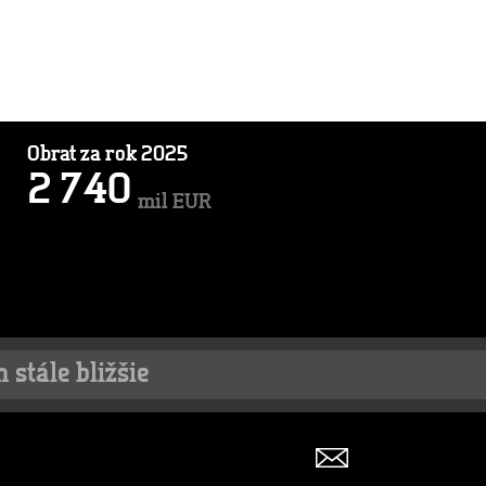
Obrat za rok 2025
2
7
4
0
mil EUR
 stále bližšie