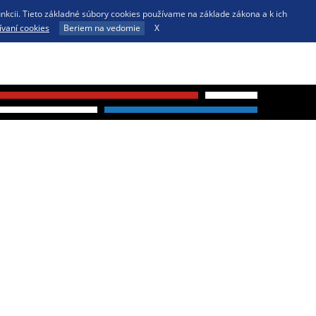
unkcii. Tieto základné súbory cookies používame na základe zákona a k ich
ívaní cookies
Beriem na vedomie
X