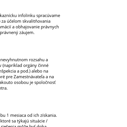
ákaznícku infolinku spracúvame
 za účelom skvalitňovania
klamácií a obhajovanie právnych
právnený záujem.
v nevyhnutnom rozsahu a
 (napríklad orgány činné
špekcia a pod.) alebo na
ré pre Zamestnávateľa a na
akouto osobou je spoločnosť
tra.
 1 mesiaca od ich získania.
toré sa týkajú situácie /
u riešenia môže byť doba