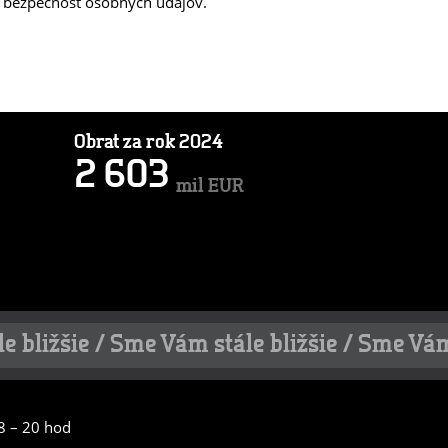
ú bezpečnosť osobných údajov.
Obrat za rok 2024
2
6
0
3
mil EUR
 bližšie / Sme Vám stále bližšie / Sme Vám
8 – 20 hod