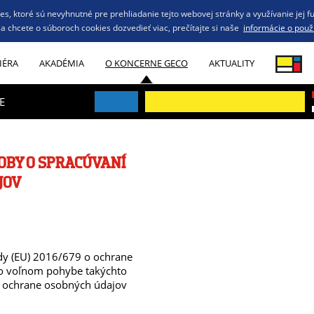
s, ktoré sú nevyhnutné pre prehliadanie tejto webovej stránky a využívanie jej f
a chcete o súboroch cookies dozvedieť viac, prečítajte si naše
informácie o použ
IÉRA
AKADÉMIA
O KONCERNE GECO
AKTUALITY
E
OBY O SPRACÚVANÍ
JOV
dy (EU) 2016/679 o ochrane
 o voľnom pohybe takýchto
z. ochrane osobných údajov