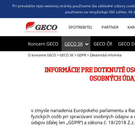
Pri prevádzke tejto webovej stránky používame iba základné súbory cookie
používaniu sa nevyžaduje Váš súhlas. Ak s
SPOTREBITEĽ
PARTNER
KAR
Koncern GECO
GECO SK
GECO ČR
GECO D
O koncerne GECO
>
GECO SK
>
GDPR
>
Zákaznická infolinka
INFORMÁCIE PRE DOTKNUTÉ OS
OSOBNÝCH ÚDA
v zmysle nariadenia Európskeho parlamentu a Ra
fyzických osôb pri spracúvaní osobných údajov a
údajov (ďalej len „GDPR“) a zákona č. 18/2018 Z.